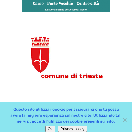
Questo sito utilizza i cookie per assicurarsi che tu possa
Copyright © Comune di Trieste - partita Iva 00210240321 -
avere la migliore esperienza sul nostro sito. Utilizzando tali
all rights reserved // Progetto e Sviluppo Media
servizi, accetti l'utilizzo dei cookie presenti sul sito.
Technologies Srl
Feedback
/
Dichiarazione Accessibilità
AGID
Ok
Privacy policy